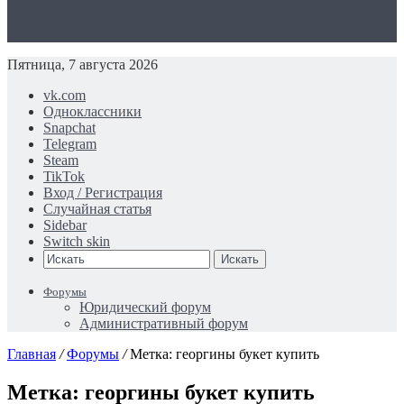
Пятница, 7 августа 2026
vk.com
Одноклассники
Snapchat
Telegram
Steam
TikTok
Вход / Регистрация
Случайная статья
Sidebar
Switch skin
Искать
Форумы
Юридический форум
Административный форум
Главная
/
Форумы
/
Метка: георгины букет купить
Метка: георгины букет купить