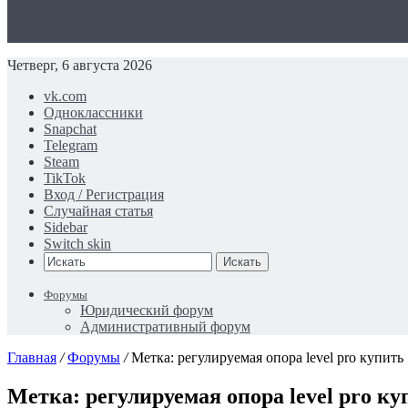
Четверг, 6 августа 2026
vk.com
Одноклассники
Snapchat
Telegram
Steam
TikTok
Вход / Регистрация
Случайная статья
Sidebar
Switch skin
Искать
Форумы
Юридический форум
Административный форум
Главная
/
Форумы
/
Метка: регулируемая опора level pro купить
Метка: регулируемая опора level pro ку