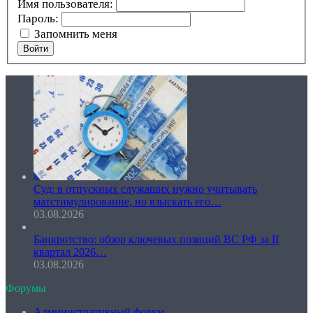
Имя пользователя:
Пароль:
Запомнить меня
Войти
Суд: в отпускных служащих нужно учитывать
матстимулирование, но взыскать его…
03.08.2026
Банкротство: обзор ключевых позиций ВС РФ за II
квартал 2026…
03.08.2026
Форумы
Административный форум