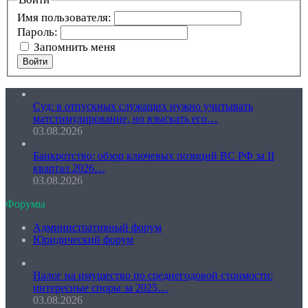
Имя пользователя:
Пароль:
Запомнить меня
Войти
Суд: в отпускных служащих нужно учитывать
матстимулирование, но взыскать его…
03.08.2026
Банкротство: обзор ключевых позиций ВС РФ за II
квартал 2026…
03.08.2026
Форумы
Административный форум
Юридический форум
Налог на имущество по среднегодовой стоимости:
интересные споры за 2025…
03.08.2026