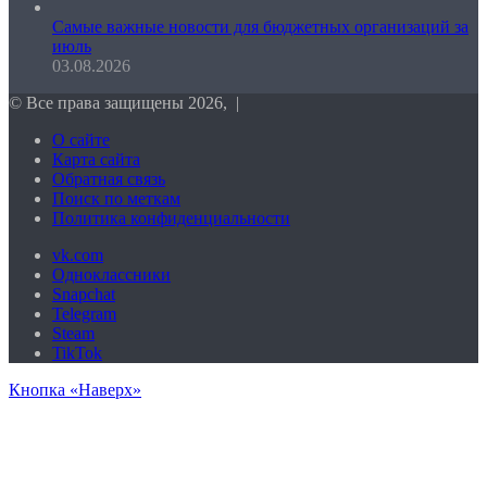
Самые важные новости для бюджетных организаций за
июль
03.08.2026
© Все права защищены 2026, |
О сайте
Карта сайта
Обратная связь
Поиск по меткам
Политика конфиденциальности
vk.com
Одноклассники
Snapchat
Telegram
Steam
TikTok
Кнопка «Наверх»