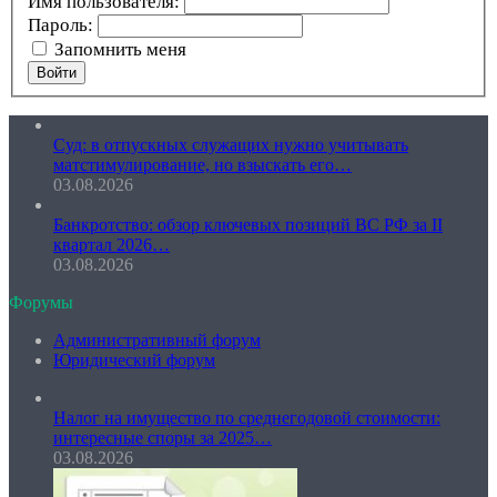
Имя пользователя:
Пароль:
Запомнить меня
Войти
Суд: в отпускных служащих нужно учитывать
матстимулирование, но взыскать его…
03.08.2026
Банкротство: обзор ключевых позиций ВС РФ за II
квартал 2026…
03.08.2026
Форумы
Административный форум
Юридический форум
Налог на имущество по среднегодовой стоимости:
интересные споры за 2025…
03.08.2026