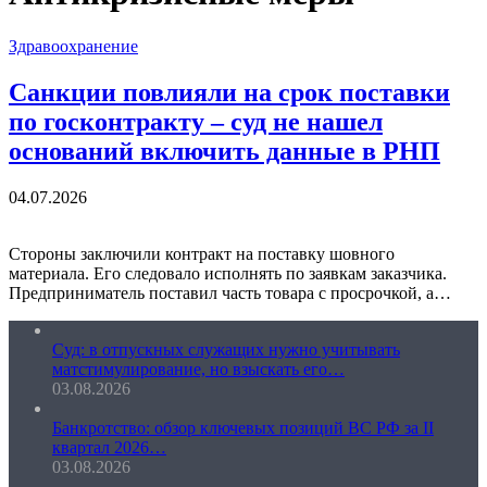
Здравоохранение
Санкции повлияли на срок поставки
по госконтракту – суд не нашел
оснований включить данные в РНП
04.07.2026
Стороны заключили контракт на поставку шовного
материала. Его следовало исполнять по заявкам заказчика.
Предприниматель поставил часть товара с просрочкой, а…
Суд: в отпускных служащих нужно учитывать
матстимулирование, но взыскать его…
03.08.2026
Банкротство: обзор ключевых позиций ВС РФ за II
квартал 2026…
03.08.2026