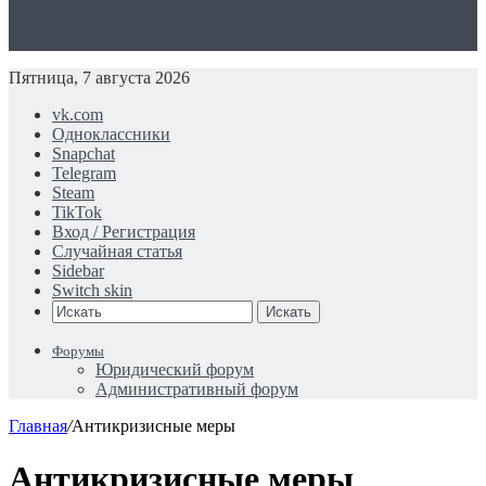
Пятница, 7 августа 2026
vk.com
Одноклассники
Snapchat
Telegram
Steam
TikTok
Вход / Регистрация
Случайная статья
Sidebar
Switch skin
Искать
Форумы
Юридический форум
Административный форум
Главная
/
Антикризисные меры
Антикризисные меры