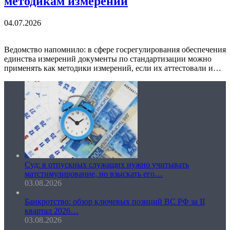
методикам измерений
04.07.2026
Ведомство напомнило: в сфере госрегулирования обеспечения
единства измерений документы по стандартизации можно
применять как методики измерений, если их аттестовали и…
Суд: в отпускных служащих нужно учитывать
матстимулирование, но взыскать его…
03.08.2026
Банкротство: обзор ключевых позиций ВС РФ за II
квартал 2026…
03.08.2026