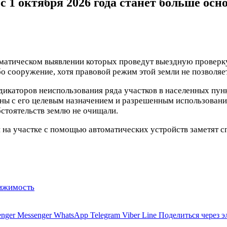
 1 октября 2026 года станет больше осн
матическом выявлении которых проведут выездную проверку
ибо сооружение, хотя правовой режим этой земли не
позволяе
ндикаторов неиспользования ряда участков в населенных пун
ны с его целевым назначением и разрешенным использование
обстоятельств землю не очищали.
и на участке с помощью автоматических устройств заметят 
ижимость
nger
Messenger
WhatsApp
Telegram
Viber
Line
Поделиться через 