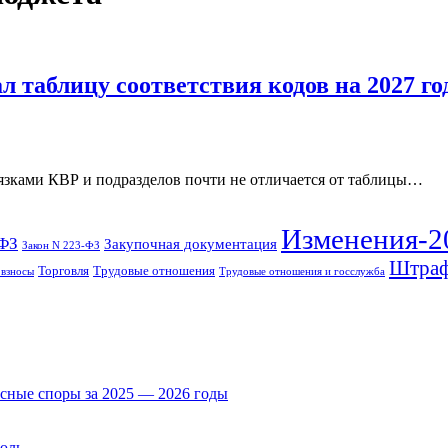
 таблицу соответствия кодов на 2027 го
вязками КВР и подразделов почти не отличается от таблицы…
Изменения-2
-ФЗ
Закупочная документация
Закон N 223-ФЗ
Штраф
Торговля
Трудовые отношения
 взносы
Трудовые отношения и госслужба
есные споры за 2025 — 2026 годы
юль