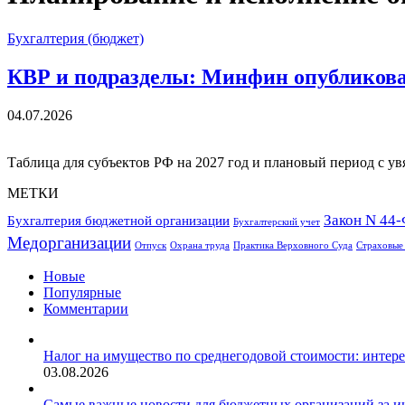
Бухгалтерия (бюджет)
КВР и подразделы: Минфин опубликовал
04.07.2026
Таблица для субъектов РФ на 2027 год и плановый период с у
МЕТКИ
Закон N 44
Бухгалтерия бюджетной организации
Бухгалтерский учет
Медорганизации
Отпуск
Охрана труда
Практика Верховного Суда
Страховые
Новые
Популярные
Комментарии
Налог на имущество по среднегодовой стоимости: интер
03.08.2026
Самые важные новости для бюджетных организаций за и