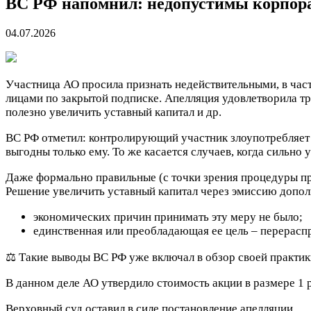
ВС РФ напомнил: недопустимы корпор
04.07.2026
Участница АО просила признать недействительными, в час
лицами по закрытой подписке. Апелляция удовлетворила тр
полезно увеличить уставный капитал и др.
ВС РФ отметил: контролирующий участник злоупотребляет 
выгодны только ему. То же касается случаев, когда сильно
Даже формально правильные (с точки зрения процедуры при
Решение увеличить уставный капитал через эмиссию допол
экономических причин принимать эту меру не было;
единственная или преобладающая ее цель – перерасп
⚖️ Такие выводы ВС РФ уже включал в обзор своей практик
В данном деле АО утвердило стоимость акции в размере 1 
Верховный суд оставил в силе постановление апелляции.