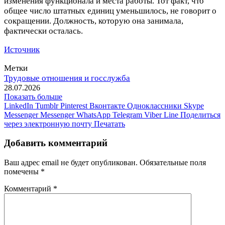
изменения функционала и места работы. Тот факт, что
общее число штатных единиц уменьшилось, не говорит о
сокращении. Должность, которую она занимала,
фактически осталась.
Источник
Метки
Трудовые отношения и госслужба
28.07.2026
Показать больше
LinkedIn
Tumblr
Pinterest
Вконтакте
Одноклассники
Skype
Messenger
Messenger
WhatsApp
Telegram
Viber
Line
Поделиться
через электронную почту
Печатать
Добавить комментарий
Ваш адрес email не будет опубликован.
Обязательные поля
помечены
*
Комментарий
*